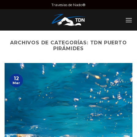
Saltar
Travesías de Nado®
al
contenido
ARCHIVOS DE CATEGORÍAS:
TDN PUERTO
PIRÁMIDES
12
Mar