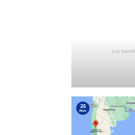
Los benefi
25
Nov