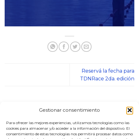
Reservá la fecha para
TDNRace 2da. edición
Sumergite en más TDN
Gestionar consentimiento
Nadar es mucho más…
Para ofrecer las mejores experiencias, utilizamos tecnologías como las
cookies para almacenar y/o acceder a la información del dispositivo. El
Puerto Pirámides: nadar en la inmensidad
consentimiento de estas tecnologías nos permitirá procesar datos como